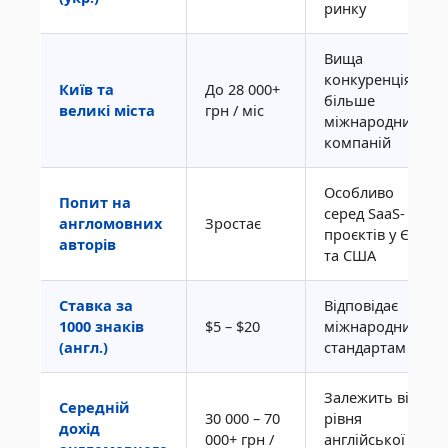
ринку
Вища
конкуренція,
Київ та
До 28 000+
більше
великі міста
грн / міс
міжнародних
компаній
Особливо
Попит на
серед SaaS-
англомовних
Зростає
проєктів у ЄС
авторів
та США
Ставка за
Відповідає
1000 знаків
$5 – $20
міжнародним
(англ.)
стандартам
Залежить від
Середній
30 000 – 70
рівня
дохід
000+ грн /
англійської та