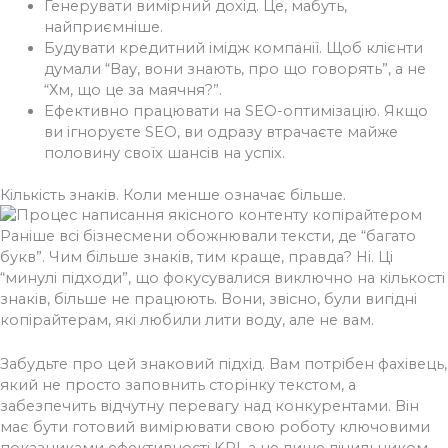
Генерувати вимірний дохід. Це, мабуть,
найприємніше.
Будувати кредитний імідж компанії. Щоб клієнти
думали “Вау, вони знають, про що говорять”, а не
“Хм, що це за маячня?”.
Ефективно працювати на SEO-оптимізацію. Якщо
ви ігноруєте SEO, ви одразу втрачаєте майже
половину своїх шансів на успіх.
Кількість знаків. Коли менше означає більше.
Раніше всі бізнесмени обожнювали тексти, де “багато
букв”. Чим більше знаків, тим краще, правда? Ні. Ці
“минулі підходи”, що фокусувалися виключно на кількості
знаків, більше не працюють. Вони, звісно, були вигідні
копірайтерам, які любили лити воду, але не вам.
Забудьте про цей знаковий підхід. Вам потрібен фахівець,
який не просто заповнить сторінку текстом, а
забезпечить відчутну перевагу над конкурентами. Він
має бути готовий вимірювати свою роботу ключовими