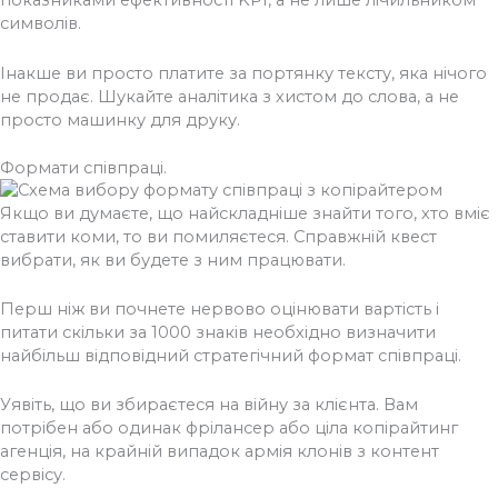
показниками ефективності KPI, а не лише лічильником
символів.
Інакше ви просто платите за портянку тексту, яка нічого
не продає. Шукайте аналітика з хистом до слова, а не
просто машинку для друку.
Формати співпраці.
Якщо ви думаєте, що найскладніше знайти того, хто вміє
ставити коми, то ви помиляєтеся. Справжній квест
вибрати, як ви будете з ним працювати.
Перш ніж ви почнете нервово оцінювати вартість і
питати скільки за 1000 знаків необхідно визначити
найбільш відповідний стратегічний формат співпраці.
Уявіть, що ви збираєтеся на війну за клієнта. Вам
потрібен або одинак фрілансер або ціла копірайтинг
агенція, на крайній випадок армія клонів з контент
сервісу.