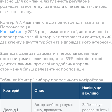
вчасно. Для компаній, які планують регулярне
розміщення контенту, ця вимога є не менш важливою,
ніж якість тексту.
Критерій 7: Адаптивність до нових трендів. Емпатія та
Персоналізація.
Копірайтинг
у 2025 році вимагає емпатії, автентичності та
гіперперсоналізації. Автор має створювати контент, який
дає клієнту відчуття турботи та відповідає його інтересам.
Здатність фахівця працювати з персоналізованими
пропозиціями є ключовою, адже 69% клієнтів готові
ділитися даними про свої уподобання заради
отримання більш релевантних пропозицій.
Таблиця: Критерії вибору професійного копірайтера.
Навіщо це
Критерій
Опис
важливо
Автор глибоко розуміє
Забезпечує
Досвід і
нішу, проводить
релевантність і