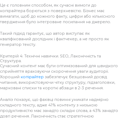
Це є головним способом, як сучасні вимоги до
копірайтера борються з поверхневістю. Бізнес має
вимагати, щоб до кожного факту, цифри або кількісного
твердження було інтегроване посилання на джерело.
Такий підхід гарантує, що автор виступає як
кваліфікований дослідник і фактчекер, а не просто як
генератор тексту.
Критерій 4: Технічні навички. SEO, Лаконічність та
Структура.
Сучасний контент має бути оптимізований для швидкого
сприйняття враховуючи скорочення уваги аудиторії.
Хороший
копірайтер
забезпечує безшовний досвід
читання, використовуючи чітку структуру, підзаголовки,
марковані списки та короткі абзаци в 2-3 речення.
Аналіз показує, що фахівці повинні уникати надмірно
складного тексту, адже 41% контенту з низькою
продуктивністю має занадто складні слова, а 43% занадто
довгі речення.
Лаконічність стає стратегічною