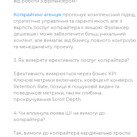
від роботи з фрілансером?
Копірайтинг агенція
пропонує комплексний підхід,
стратегічне управління та гарантії якості, але її
вартість послуг копірайтера є вищою. Фрілансер
дешевше і може забезпечити більш унікальний
контент, але вимагає від бізнесу повного контролю
та менеджменту проекту.
3.
Як виміряти ефективність послуг копірайтера?
Ефективність вимірюється через бізнес KPI.
Ключові метрики включають: коефіцієнт конверсії,
Retention Rate, позиції в пошуковій видачі та
поведінкові метрики, такі як глибина
прокручування Scroll Depth.
4.
Чи вплинула поява ШІ на вимоги до
копірайтера?
Так, вимоги до копірайтера кардинально зросли.