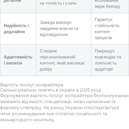
деталей
впізнаваний
на точність і стиль
імідж бренду
Гарантує
Завжди виконує
Надійність і
стабільність
завдання вчасно та
дедлайни
контент-
відповідально
процесів
Створює
Покращує
Адаптивність
персоналізований
взаємодію та
і емпатія
контент, який викликає
лояльність
довіру
аудиторії
Вартість послуг копірайтера.
Скільки реально платять в Україні в 2025 році.
Формування вартість послуг копірайтера безпосередньо
залежить від якості, спеціалізації, мови написання та
формату співпраці. На ринку України спостерігається
чітке розмежування між оплатою локального та
міжнародного контенту.