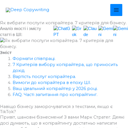
Перейти
MAI
до
вмісту
ME
Як вибрати послуги копірайтера. 7 критеріїв для бізнесу.
Аналіз якості і змісту
статті в ШІ:
Зміст
Формати співпраці.
7 Критеріїв вибору копірайтера, що приносить
дохід.
Вартість послуг копірайтера.
Вимоги до копірайтера в епоху ШІ.
Ваш ідеальний копірайтер у 2026 році.
FAQ. Часті запитання про копірайтинг.
Навіщо бізнесу заморочуватися з текстами, якщо є
TikTok?
Привіт, шановні бізнесмени! З вами Марк Стратег. Деякі
досі думають, що в копірайтингу достатньо написати