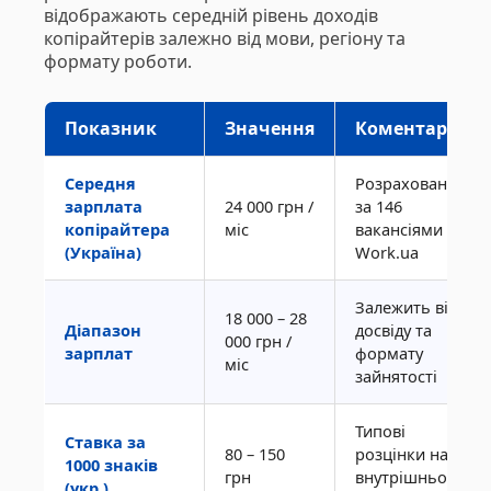
відображають середній рівень доходів
копірайтерів залежно від мови, регіону та
формату роботи.
Показник
Значення
Коментар
Середня
Розраховано
зарплата
24 000 грн /
за 146
копірайтера
міс
вакансіями на
(Україна)
Work.ua
Залежить від
18 000 – 28
Діапазон
досвіду та
000 грн /
зарплат
формату
міс
зайнятості
Типові
Ставка за
80 – 150
розцінки на
1000 знаків
грн
внутрішньому
(укр.)