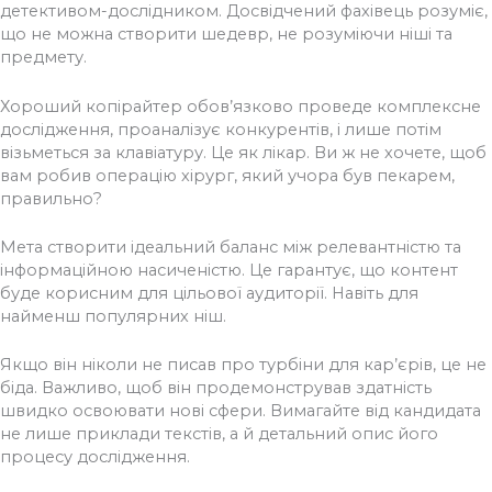
детективом-дослідником. Досвідчений фахівець розуміє,
що не можна створити шедевр, не розуміючи ніші та
предмету.
Хороший копірайтер обов’язково проведе комплексне
дослідження, проаналізує конкурентів, і лише потім
візьметься за клавіатуру. Це як лікар. Ви ж не хочете, щоб
вам робив операцію хірург, який учора був пекарем,
правильно?
Мета створити ідеальний баланс між релевантністю та
інформаційною насиченістю. Це гарантує, що контент
буде корисним для цільової аудиторії. Навіть для
найменш популярних ніш.
Якщо він ніколи не писав про турбіни для кар’єрів, це не
біда. Важливо, щоб він продемонстрував здатність
швидко освоювати нові сфери. Вимагайте від кандидата
не лише приклади текстів, а й детальний опис його
процесу дослідження.