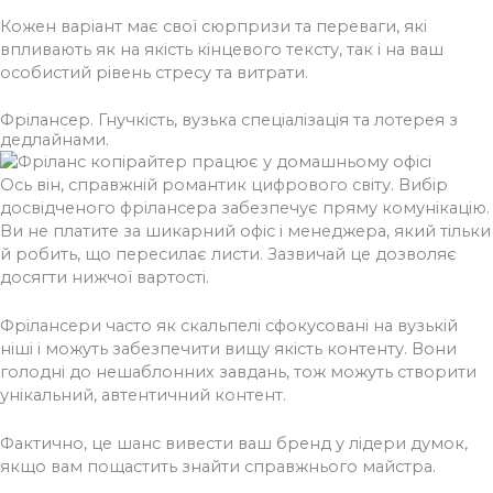
Кожен варіант має свої сюрпризи та переваги, які
впливають як на якість кінцевого тексту, так і на ваш
особистий рівень стресу та витрати.
Фрілансер. Гнучкість, вузька спеціалізація та лотерея з
дедлайнами.
Ось він, справжній романтик цифрового світу. Вибір
досвідченого фрілансера забезпечує пряму комунікацію.
Ви не платите за шикарний офіс і менеджера, який тільки
й робить, що пересилає листи. Зазвичай це дозволяє
досягти нижчої вартості.
Фрілансери часто як скальпелі сфокусовані на вузькій
ніші і можуть забезпечити вищу якість контенту. Вони
голодні до нешаблонних завдань, тож можуть створити
унікальний, автентичний контент.
Фактично, це шанс вивести ваш бренд у лідери думок,
якщо вам пощастить знайти справжнього майстра.