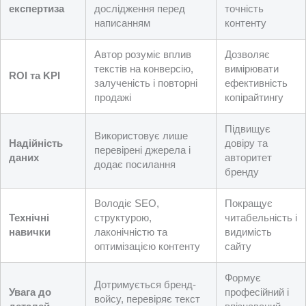
експертиза
дослідження перед
точність
написанням
контенту
Автор розуміє вплив
Дозволяє
текстів на конверсію,
вимірювати
ROI та KPI
залученість і повторні
ефективність
продажі
копірайтингу
Підвищує
Використовує лише
Надійність
довіру та
перевірені джерела і
даних
авторитет
додає посилання
бренду
Володіє SEO,
Покращує
Технічні
структурою,
читабельність і
навички
лаконічністю та
видимість
оптимізацією контенту
сайту
Формує
Дотримується бренд-
Увага до
професійний і
войсу, перевіряє текст