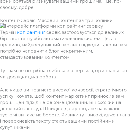
вони бояться ризикувати вашими грошима. І це, по-
своєму, добре.
Контент-Сервіс. Масовий контент за три копійки.
Термін
копірайтинг
сервіс застосовується до великих
бірж контенту або автоматизованих систем. Це, як
правило, найдоступніший варіант і підходить, коли вам
потрібно наповнити блог некритичним,
стандартизованим контентом.
Тут вам не потрібна глибока експертиза, оригінальність
чи дослідницька робота.
Але якщо ви прагнете високої конверсії, стратегічного
успіху і хочете, щоб контент маркетинг приносив вам
гроші, цей підхід не рекомендований. Він схожий на
дешевий фастфуд. Швидко, доступно, але на важливі
зустрічі ви таке не берете. Ризики тут високі, адже плагіат
і поверхневість тексту стають вашими постійними
супутниками.