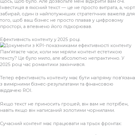
щось, щоб було. Але дозвольте мені відкрити вам очі.
Інвестиція в якісний текст — це не просто витрата, а, чорт
забирай, один із найпотужніших стратегічних важелів для
того, щоб ваш бізнес не просто плавав у цифровому
просторі, а впевнено його підкорював.
Ефективність контенту у 2025 році.
Пам’ятаєте часи, коли ми міряли контент естетикою
тексту? Це було мило, але абсолютно непрактично. У
2025 році час романтики закінчився.
Тепер ефективність контенту має бути напряму пов’язана
з вимірними бізнес-результатами та фінансовою
віддачею ROI.
Якщо текст не приносить грошей, він вам не потрібен,
навіть якщо він написаний золотими чорнилами.
Сучасний контент має працювати на трьох фронтах: