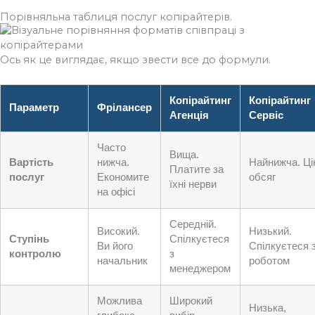
Порівняльна таблиця послуг копірайтерів.
Ось як це виглядає, якщо звести все до формули.
Копірайтинг
Копірайтинг
Параметр
Фрілансер
Агенція
Сервіс
Часто
Вища.
Вартість
нижча.
Найнижча. Ці
Платите за
послуг
Економите
обсяг
їхні нерви
на офісі
Середній.
Високий.
Низький.
Ступінь
Спілкуєтеся
Ви його
Спілкуєтеся 
контролю
з
начальник
роботом
менеджером
Можлива
Широкий
Низька,