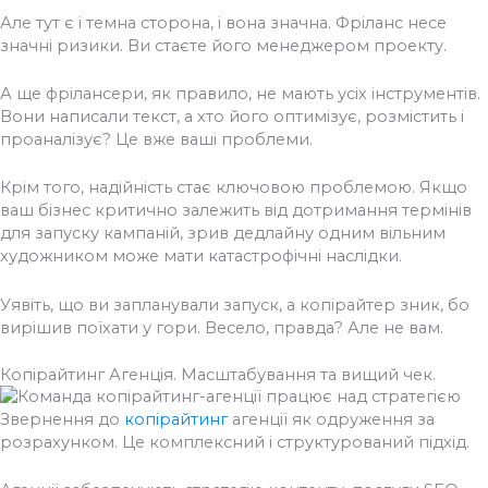
Але тут є і темна сторона, і вона значна. Фріланс несе
значні ризики. Ви стаєте його менеджером проекту.
А ще фрілансери, як правило, не мають усіх інструментів.
Вони написали текст, а хто його оптимізує, розмістить і
проаналізує? Це вже ваші проблеми.
Крім того, надійність стає ключовою проблемою. Якщо
ваш бізнес критично залежить від дотримання термінів
для запуску кампаній, зрив дедлайну одним вільним
художником може мати катастрофічні наслідки.
Уявіть, що ви запланували запуск, а копірайтер зник, бо
вирішив поїхати у гори. Весело, правда? Але не вам.
Копірайтинг Агенція. Масштабування та вищий чек.
Звернення до
копірайтинг
агенції як одруження за
розрахунком. Це комплексний і структурований підхід.