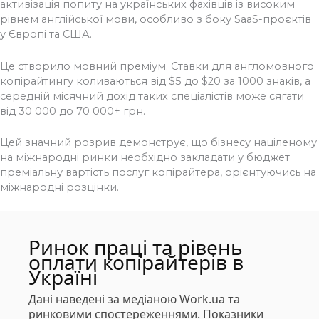
активізація попиту на українських фахівців із високим
рівнем англійської мови, особливо з боку SaaS-проєктів
у Європі та США.
Це створило мовний преміум. Ставки для англомовного
копірайтингу коливаються від $5 до $20 за 1000 знаків, а
середній місячний дохід таких спеціалістів може сягати
від 30 000 до 70 000+ грн.
Цей значний розрив демонструє, що бізнесу націленому
на міжнародні ринки необхідно закладати у бюджет
преміальну вартість послуг копірайтера, орієнтуючись на
міжнародні розцінки.
Ринок праці та рівень
оплати копірайтерів в
Україні
Дані наведені за медіаною Work.ua та
ринковими спостереженнями. Показники