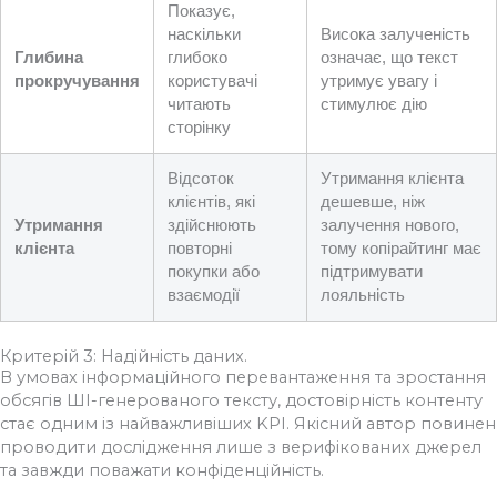
Показує,
наскільки
Висока залученість
Глибина
глибоко
означає, що текст
прокручування
користувачі
утримує увагу і
читають
стимулює дію
сторінку
Відсоток
Утримання клієнта
клієнтів, які
дешевше, ніж
Утримання
здійснюють
залучення нового,
клієнта
повторні
тому копірайтинг має
покупки або
підтримувати
взаємодії
лояльність
Критерій 3: Надійність даних.
В умовах інформаційного перевантаження та зростання
обсягів ШІ-генерованого тексту, достовірність контенту
стає одним із найважливіших KPI. Якісний автор повинен
проводити дослідження лише з верифікованих джерел
та завжди поважати конфіденційність.