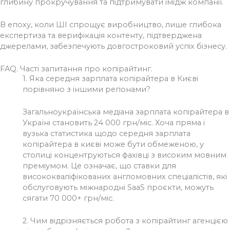
глибину прокручування та підтримувати імідж компанії.
В епоху, коли ШІ спрощує виробництво, лише глибока
експертиза та верифікація контенту, підтверджена
джерелами, забезпечують довгостроковий успіх бізнесу.
FAQ. Часті запитання про копірайтинг.
1.
Яка середня зарплата копірайтера в Києві
порівняно з іншими регіонами?
Загальноукраїнська медіана зарплата копірайтера в
Україні становить 24 000 грн/міс.
Хоча пряма і
вузька статистика щодо середня зарплата
копірайтера в києві може бути обмеженою, у
столиці концентруються фахівці з високим мовним
преміумом. Це означає, що ставки для
висококваліфікованих англомовних спеціалістів, які
обслуговують міжнародні SaaS проєкти, можуть
сягати 70 000+ грн/міс.
2.
Чим відрізняється робота з копірайтинг агенцією