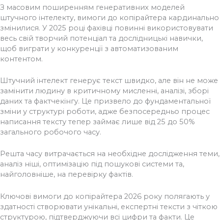
З масовим поширенням генеративних моделей
штучного інтелекту, вимоги до копірайтера кардинально
змінилися. У 2025 році фахівці повинні використовувати
весь свій творчий потенціал та дослідницькі навички,
щоб виграти у конкуренції з автоматизованим
контентом.
Штучний інтелект генерує текст швидко, але він не може
замінити людину в критичному мисленні, аналізі, зборі
даних та фактчекінгу.
Це призвело до фундаментальної
зміни у структурі роботи, адже безпосередньо процес
написання тексту тепер займає лише від 25 до 50%
загального робочого часу.
Решта часу витрачається на необхідне дослідження теми,
аналіз ніші, оптимізацію під пошукові системи та,
найголовніше, на перевірку фактів.
Ключові вимоги до копірайтера 2026 року полягають у
здатності створювати унікальні, експертні тексти з чіткою
структурою, підтверджуючи всі цифри та факти. Це