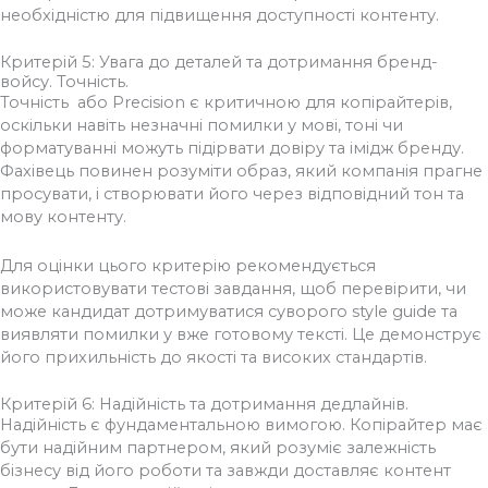
необхідністю для підвищення доступності контенту.
Критерій 5: Увага до деталей та дотримання бренд-
войсу. Точність.
Точність або Precision є критичною для копірайтерів,
оскільки навіть незначні помилки у мові, тоні чи
форматуванні можуть підірвати довіру та імідж бренду.
Фахівець повинен розуміти образ, який компанія прагне
просувати, і створювати його через відповідний тон та
мову контенту.
Для оцінки цього критерію рекомендується
використовувати тестові завдання, щоб перевірити, чи
може кандидат дотримуватися суворого style guide та
виявляти помилки у вже готовому тексті. Це демонструє
його прихильність до якості та високих стандартів.
Критерій 6: Надійність та дотримання дедлайнів.
Надійність є фундаментальною вимогою. Копірайтер має
бути надійним партнером, який розуміє залежність
бізнесу від його роботи та завжди доставляє контент