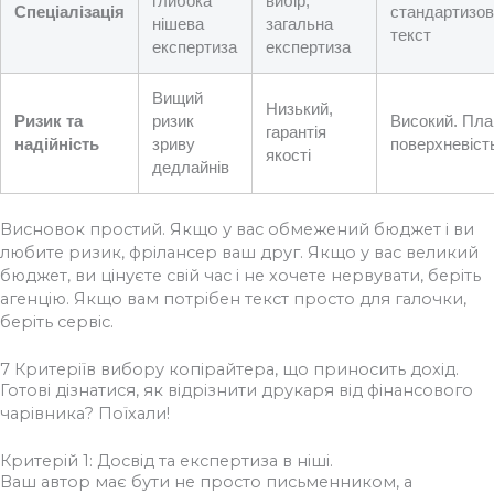
глибока
вибір,
Спеціалізація
стандартизо
нішева
загальна
текст
експертиза
експертиза
Вищий
Низький,
Ризик та
ризик
Високий. Плаг
гарантія
надійність
зриву
поверхневіст
якості
дедлайнів
Висновок простий. Якщо у вас обмежений бюджет і ви
любите ризик, фрілансер ваш друг. Якщо у вас великий
бюджет, ви цінуєте свій час і не хочете нервувати, беріть
агенцію. Якщо вам потрібен текст просто для галочки,
беріть сервіс.
7 Критеріїв вибору копірайтера, що приносить дохід.
Готові дізнатися, як відрізнити друкаря від фінансового
чарівника? Поїхали!
Критерій 1: Досвід та експертиза в ніші.
Ваш автор має бути не просто письменником, а