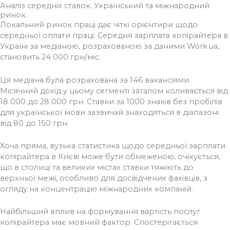
Аналіз середніх ставок. Український та міжнародний
ринок.
Локальний ринок праці дає чіткі орієнтири щодо
середньої оплати праці. Середня зарплата копірайтера в
Україні за медіаною, розрахованою за даними Work.ua,
становить 24 000 грн/міс.
Ця медіана була розрахована за 146 вакансіями.
Місячний дохід у цьому сегменті загалом коливається від
18 000 до 28 000 грн. Ставки за 1000 знаків без пробілів
для української мови зазвичай знаходяться в діапазоні
від 80 до 150 грн.
Хоча пряма, вузька статистика щодо середньої зарплати
копірайтера в Києві може бути обмеженою, очікується,
що в столиці та великих містах ставки тяжіють до
верхньої межі, особливо для досвідчених фахівців, з
огляду на концентрацію міжнародних компаній.
Найбільший вплив на формування вартість послуг
копірайтера має мовний фактор. Спостерігається