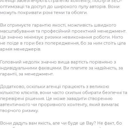
Агенції забезпечують стратегію контенту, послуги SEO-
оптимізації та доступ до широкого пулу авторів. Вони
можуть покривати різні теми та обсяги.
Ви отримуєте гарантію якості, можливість швидкого
масштабування та професійний проектний менеджмент.
Це значно мінімізує ризики невиконання роботи. Ніхто
не поїде в гори без попередження, бо за ним стоїть ціла
армія менеджерів.
Головний недолік значно вища вартість порівняно з
індивідуальними фахівцями. Ви платите за надійність, за
гарантії, за менеджмент.
Додатково, оскільки агенції працюють з великою
кількістю клієнтів, вони часто схильні обирати безпечні та
перевірені рішення. Це може завадити створенню
автентичного чи проривного контенту, який вимагає
творчого ризику.
Вони дадуть вам якість, але чи буде це Вау? Не факт, бо