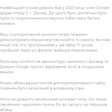
Найбільший гучний дзвінок був у 2023 році, коли Google
додав літеру Е — Досвід. До цього було достатньо бути
просто теоретичним експертом, тобто мати багато
книжок.
Ваш корпоративний контент тепер повинен
демонструвати першочергові інсайти, ті нюанси, які знає
лише той, хто пропрацював у цій сфері 7+ років,
пройшов через усі факапи і вийшов переможцем.
Коли ваш контент не демонструє належного Досвіду та
Довіри, Google просто відправляє його в пошуковий
вакуум.
Кожен абзац ваших текстів для корпоративного сайту
повинен бути написаний в активному стані.
Ніхто не довірить мільйонний контракт тому, хто пише
пасивним і науковим тоном, бо всі заснуть на першому
абзаці.