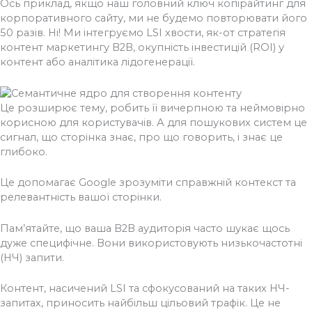
Ось приклад, якщо наш головний ключ копірайтинг для
корпоративного сайту, ми не будемо повторювати його
50 разів. Ні! Ми інтегруємо LSI хвости, як-от стратегія
контент маркетингу B2B, окупність інвестицій (ROI) у
контент або аналітика лідогенерації.
Це розширює тему, робить її вичерпною та неймовірно
корисною для користувачів. А для пошукових систем це
сигнал, що сторінка знає, про що говорить, і знає це
глибоко.
Це допомагає Google зрозуміти справжній контекст та
релевантність вашої сторінки.
Пам’ятайте, що ваша B2B аудиторія часто шукає щось
дуже специфічне. Вони використовують низькочастотні
(НЧ) запити.
Контент, насичений LSI та сфокусований на таких НЧ-
запитах, приносить найбільш цільовий трафік. Це не