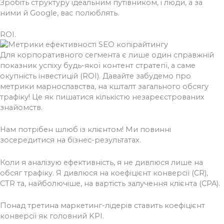
Зробіть структуру ідеальним путівником, і люди, а за
ними й Google, вас полюблять.
ROI.
Для корпоративного сегмента є лише один справжній
показник успіху будь-якої контент стратегії, а саме
окупність інвестицій (ROI). Давайте забудемо про
метрики марнославства, на кшталт загального обсягу
трафіку! Це як пишатися кількістю незареєстрованих
знайомств.
Нам потрібен шлюб із клієнтом! Ми повинні
зосередитися на бізнес-результатах.
Коли я аналізую ефективність, я не дивлюся лише на
обсяг трафіку. Я дивлюся на коефіцієнт конверсії (CR),
CTR та, найболючіше, на вартість залучення клієнта (CPA).
Понад третина маркетинг-лідерів ставить коефіцієнт
конверсії як головний KPI.