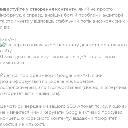
Інвестуйте у створення контенту
, який не просто
інформує, а справді вирішує болі й проблеми аудиторії
та отримуєте у відповідь стабільний потік високоякісних
лідів.
Е-Е-А-Т.
Я маю для вас новину, і вона не те щоб погана, вона
вимоглива.
Йдеться про фреймворк Google E-E-A-T, який
розшифровується як Experience, Expertise,
Authoritativeness, and Trustworthiness (Досвід, Експертиза,
Авторитетність, Надійність).
Це чотири вершники вашого SEO Апокаліпсису, якщо ви
не навчитеся ними керувати. Google активно просуває
концепцію корисного контенту, віддаючи пріоритет
якості, а не кількості.