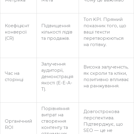
Топ KPI. Прямий
Коефіцієнт
Підвищення
показник того, що
конверсії
кількості лідів
ваші тексти
(CR)
та продажів.
перетворюються
на готівку.
Залучення
Висока залученість,
аудиторії,
Час на
як скроли та кліки,
демонстрація
сторінці
позитивно впливає
якості (Е-Е-А-
на ранжування.
Т).
Порівняння
Довгострокова
витрат на
перспектива.
Органічний
створення
Підтверджує, що
ROI
контенту та
SEO — це не
отриманих