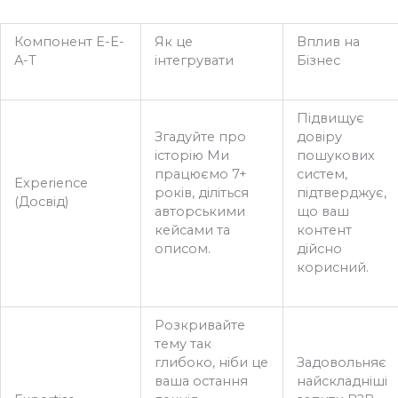
Компонент E-E-
Як це
Вплив на
A-T
інтегрувати
Бізнес
Підвищує
Згадуйте про
довіру
історію Ми
пошукових
працюємо 7+
систем,
Experience
років, діліться
підтверджує,
(Досвід)
авторськими
що ваш
кейсами та
контент
описом.
дійсно
корисний.
Розкривайте
тему так
глибоко, ніби це
Задовольняє
ваша остання
найскладніші