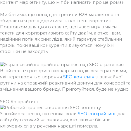
контент маркетингу, що міг би написати про це роман.
Ми бачимо, що понад дві третини B2B маркетологів
збираються розщедритися на контент маркетинг.
Поштовхом для цього стає те, що інвестиція в якісні
тексти для корпоративного сайту дає їм, а отже і вам,
надійний потік якісних лідів, який гарантує стабільний
трафік, поки ваші конкуренти дивуються, чому їхні
сторінки не заходять.
В цій статті я розкрию вам карти і поділюся стратегіями,
які перетворять створення
SEO контенту
зі звичайної
рутини на справжній реактивний двигун для конверсії та
зміцнення вашого бренду. Приготуйтеся, буде не нудно!
SEO Копірайтинг.
Зізнаймося чесно, що епоха, коли
SEO копірайтинг
для
сайту був схожий на змагання, хто запхне більше
ключових слів у речення нарешті померла.