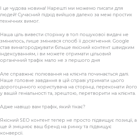
І це чудова новина! Нарешті ми можемо писати для
людей! Сучасний підхід вийшов далеко за межі простих
технічних вимог.
Наша ціль вивести сторінку в топ пошукової видачі не
змінилось, лише змінився спосіб її досягнення. Google
став винагороджувати більше якісний контент швидким
індексуванням, і ви можете отримати цільовий
органічний трафік мало не з першого дня
Але справжнє полювання на клієнта починається далі.
Наше головне завдання в цій справі утримати цього
дорогоцінного користувача на сторінці, переконати його
у вашій геніальності та, зрештою, перетворити на клієнта.
Адже навіщо вам трафік, який тікає?
Якісний SEO контент тепер не просто підвищує позиції, а
ще й зміцнює ваш бренд на ринку та підвищує
конверсії.