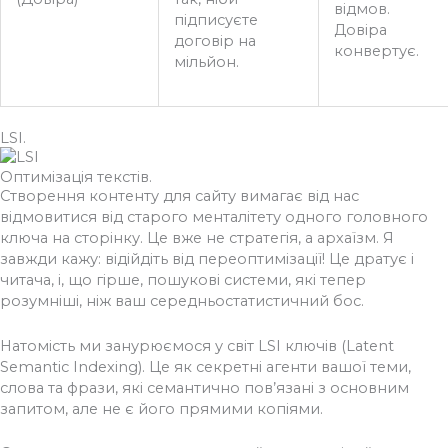
відмов.
підписуєте
Довіра
договір на
конвертує.
мільйон.
LSI.
Оптимізація текстів.
Створення контенту для сайту вимагає від нас
відмовитися від старого менталітету одного головного
ключа на сторінку. Це вже не стратегія, а архаїзм. Я
завжди кажу: відійдіть від переоптимізації! Це дратує і
читача, і, що гірше, пошукові системи, які тепер
розумніші, ніж ваш середньостатистичний бос.
Натомість ми занурюємося у світ LSI ключів (Latent
Semantic Indexing). Це як секретні агенти вашої теми,
слова та фрази, які семантично пов’язані з основним
запитом, але не є його прямими копіями.