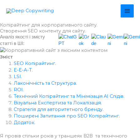
Перейти
MAI
до
вмісту
ME
Копірайтинг для корпоративного сайту.
Створення SEO контенту для сайту.
Аналіз якості і змісту
статті в ШІ:
Зміст
SEO Копірайтинг.
Е-Е-А-Т.
LSI.
Лаконічність та Структура.
ROI.
Технічний Копірайтинг та Мінімізація AI Слідів.
Візуальна Експертиза та Локалізація.
Стратегія для авторитетного бренду.​
Поширені Запитання про SEO Копірайтинг.
Додаток.
Я провів стільки років у траншеях B2B та технічного