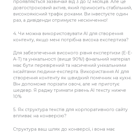
проявляється зазвичай від 3 до 12 місяців. Але це
довгостроковий актив, який приносить стабільний,
високоякісний трафік роками. Ви інвестуєте один
раз, а дивіденди отримуєте нескінченно!
4.
Чи можна використовувати AI для створення
контенту, якщо мені потрібна висока експертиза?
Для забезпечення високого рівня експертизи (E-E-
A-T) та унікальності (вище 90%!) фінальний матеріал
має бути перевірений та насичений унікальними
інсайтами людини-експерта. Використання AI для
створення контенту як швидкий помічник на кухні.
Він допоможе порізати овочі, але не приготує
шедевр. Я раджу тримати рівень AI тексту нижче
10%
5.
Як структура текстів для корпоративного сайту
впливає на конверсію?
Структура ваш шлях до конверсії, і вона має