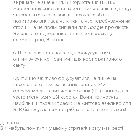
вирішальне значення. Використання H2, H3,
маркованих списків та лаконічних абзаців підвищує
читабельність та юзабіліті. Висока юзабіліті
позитивно впливає на кліки та час перебування на
сторінці, а це прямі сигнали для Google про якість.
Висока якість дорівнює вищій конверсії. Це
елементарно, Ватсоне!
6.
На які ключові слова слід сфокусуватися,
оптимізуючи копірайтинг для корпоративного
сайту?
Критично важливо фокусуватися не лише на
високочастотних, загальних запитах. Ми
фокусуємося на низькочастотних (НЧ) запитах, які
часто містяться у LSI хвостах. Вони приносять
найбільш цільовий трафік. Це життєво важливо для
B2B бізнесу, де нам потрібна якість, а не кількість!
Додаток.
Ви, мабуть, помітили: у цьому стратегічному маніфесті