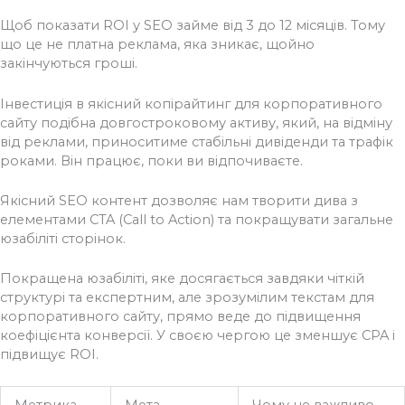
Щоб показати ROI у SEO займе від 3 до 12 місяців. Тому
що це не платна реклама, яка зникає, щойно
закінчуються гроші.
Інвестиція в якісний копірайтинг для корпоративного
сайту подібна довгостроковому активу, який, на відміну
від реклами, приноситиме стабільні дивіденди та трафік
роками. Він працює, поки ви відпочиваєте.
Якісний SEO контент дозволяє нам творити дива з
елементами CTA (Call to Action) та покращувати загальне
юзабіліті сторінок.
Покращена юзабіліті, яке досягається завдяки чіткій
структурі та експертним, але зрозумілим текстам для
корпоративного сайту, прямо веде до підвищення
коефіцієнта конверсії. У своєю чергою це зменшує CPA і
підвищує ROI.
Метрика
Мета
Чому це важливо