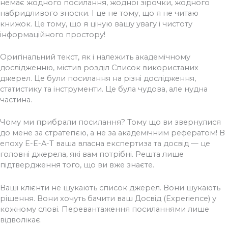
немає жодного посилання, жодної зірочки, жодного
набридливого зноски. І це не тому, що я не читаю
книжок. Це тому, що я ціную вашу увагу і чистоту
інформаційного простору!
Оригінальний текст, як і належить академічному
дослідженню, містив розділ Список використаних
джерел. Це були посилання на різні дослідження,
статистику та інструменти. Це була чудова, але нудна
частина.
Чому ми прибрали посилання? Тому що ви звернулися
до мене за стратегією, а не за академічним рефератом! В
епоху E-E-A-T ваша власна експертиза та досвід — це
головні джерела, які вам потрібні. Решта лише
підтвердження того, що ви вже знаєте.
Ваші клієнти не шукають список джерел. Вони шукають
рішення. Вони хочуть бачити ваш Досвід (Experience) у
кожному слові. Перевантаження посиланнями лише
відволікає.