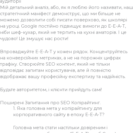
Мій детальний аналіз, або, як я люблю його називати, наш
стратегічний маніфест демонструє, що ми більше не
можемо дозволити собі писати поверхово, як школярі
на уроці. Google постійно підвищує вимоги до E-E-A-T,
ніби шеф-кухар, який не терпить на кухні аматорів. І це
чудово! Це змушує нас рости!
Впроваджуйте E-E-A-T у кожен рядок. Концентруйтесь
на конверсійних метриках, а не на порожніх цифрах
трафіку. Створюйте SEO контент, який не тільки
відповідає запитам користувачів, але й повністю
відображає вашу професійну експертизу та надійність.
Будьте авторитетом, і клієнти прийдуть самі!
Поширені Запитання про SEO Копірайтинг.
1.
Яка головна мета у копірайтингу для
корпоративного сайту в епоху E-E-A-T?
Головна мета стати настільки довіреним і