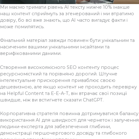
Ми маємо тримати рівень AI тексту нижче 10% інакше
наш контент сприймуть за згенерований і ми втратимо
довіру, бо всі вже знають, що AI часто вигадує факти і
може помилятись.
Фінальний матеріал завжди повинен бути унікальним та
насиченим вашими унікальними інсайтами та
верифікованими даними.
Створення високоякісного SEO контенту процес
ресурсномісткий та порівняно дорогий. Штучне
інтелектуальне прискорення приваблює своєю
дешевизною, але якщо контент не проходить перевірку
на Helpful Content та E-E-A-T, він втрачає свої позиції
швидше, ніж ви встигнете сказати ChatGPT.
Корпоративна стратегія повинна дотримуватися балансу
використання AI для швидкості для чернеток і залучення
людини-експерта для забезпечення глибини,
демонстрації першочергового досвіду та глибокого