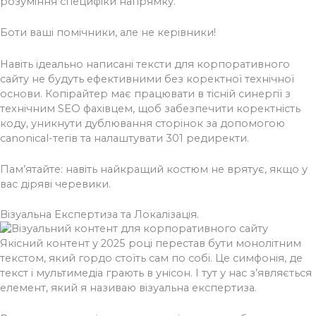
розуміння специфіки напрямку.
Боти ваші помічники, але не керівники!
Навіть ідеально написані тексти для корпоративного
сайту не будуть ефективними без коректної технічної
основи. Копірайтер має працювати в тісній синергії з
технічним SEO фахівцем, щоб забезпечити коректність
коду, уникнути дублювання сторінок за допомогою
canonical-тегів та налаштувати 301 редиректи.
Пам’ятайте: навіть найкращий костюм не врятує, якщо у
вас діряві черевики.
Візуальна Експертиза та Локалізація.
Якісний контент у 2025 році перестав бути монолітним
текстом, який гордо стоїть сам по собі. Це симфонія, де
текст і мультимедіа грають в унісон. І тут у нас з’являється
елемент, який я називаю візуальна експертиза.