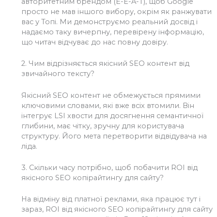
авторитетним брендом (E-E-A-T), щоб Google
просто не мав іншого вибору, окрім як ранжувати
вас у Топі. Ми демонструємо реальний досвід і
надаємо таку вичерпну, перевірену інформацію,
що читач відчуває до нас повну довіру.
2.
Чим відрізняється якісний SEO контент від
звичайного тексту?
Якісний SEO контент не обмежується прямими
ключовими словами, які вже всіх втомили. Він
інтегрує LSI хвости для досягнення семантичної
глибини, має чітку, зручну для користувача
структуру. Його мета перетворити відвідувача на
ліда.
3.
Скільки часу потрібно, щоб побачити ROI від
якісного SEO копірайтингу для сайту?
На відміну від платної реклами, яка працює тут і
зараз, ROI від якісного SEO копірайтингу для сайту