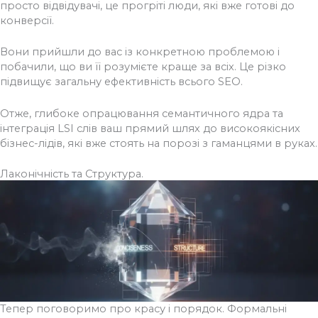
просто відвідувачі, це прогріті люди, які вже готові до
конверсії.
Вони прийшли до вас із конкретною проблемою і
побачили, що ви її розумієте краще за всіх. Це різко
підвищує загальну ефективність всього SEO.
Отже, глибоке опрацювання семантичного ядра та
інтеграція LSI слів ваш прямий шлях до високоякісних
бізнес-лідів, які вже стоять на порозі з гаманцями в руках.
Лаконічність та Структура.
Тепер поговоримо про красу і порядок. Формальні