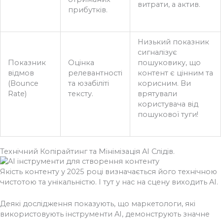
витрати, а актив.
прибутків.
Низький показник
сигналізує
Показник
Оцінка
пошуковику, що
відмов
релевантності
контент є цінним та
(Bounce
та юзабіліті
корисним. Ви
Rate)
тексту.
врятували
користувача від
пошукової туги!
Технічний Копірайтинг та Мінімізація AI Слідів.
Якість контенту у 2025 році визначається його технічною
чистотою та унікальністю. І тут у нас на сцену виходить AI.
Деякі дослідження показують, що маркетологи, які
використовують інструменти AI, демонструють значне