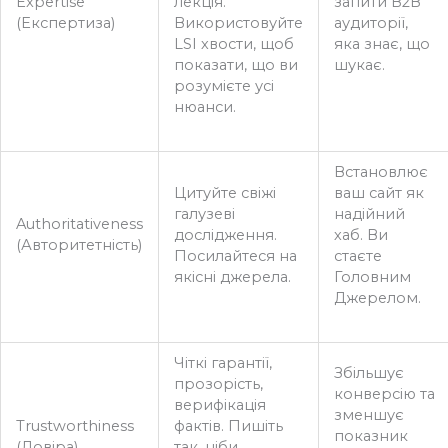
Expertise
лекція.
запити B2B
(Експертиза)
Використовуйте
аудиторії,
LSI хвости, щоб
яка знає, що
показати, що ви
шукає.
розумієте усі
нюанси.
Встановлює
Цитуйте свіжі
ваш сайт як
галузеві
надійний
Authoritativeness
дослідження.
хаб. Ви
(Авторитетність)
Посилайтеся на
стаєте
якісні джерела.
Головним
Джерелом.
Чіткі гарантії,
Збільшує
прозорість,
конверсію та
верифікація
зменшує
Trustworthiness
фактів. Пишіть
показник
(Довіра)
так, ніби