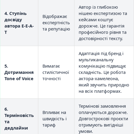
Автор із глибокою
4. Ступінь
нішею експертизою та
Відображає
досвіду
кейсами коштує
експертність
автора E-E-A-
дорожче. Це гарантія
та репутацію
T
професійного рівня та
достовірності тексту.
Адаптація під бренд і
мультиканальну
5.
Вимагає
комунікацію підвищує
Дотримання
стилістичної
складність. Це робота
Tone of Voice
точності
актора-хамелеона,
який звучить природно
на всіх платформах.
Термінові замовлення
6.
Впливає на
оплачуються дорожче.
Терміновість
швидкість і
Довгострокові проєкти
та
тариф
отримують вигідніші
дедлайни
умови.