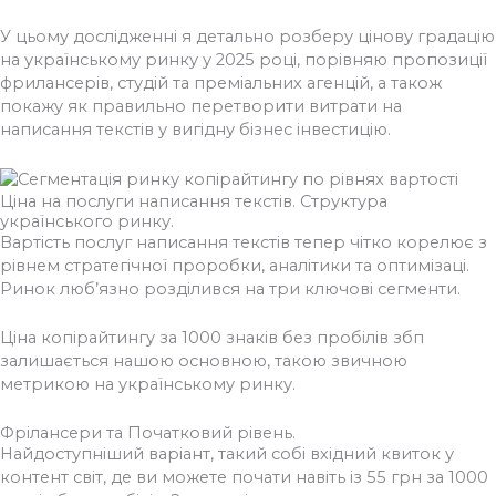
У цьому дослідженні я детально розберу цінову градацію
на українському ринку у 2025 році, порівняю пропозиції
фрилансерів, студій та преміальних агенцій, а також
покажу як правильно перетворити витрати на
написання текстів у вигідну бізнес інвестицію.
Ціна на послуги написання текстів. Структура
українського ринку.
Вартість послуг написання текстів тепер чітко корелює з
рівнем стратегічної проробки, аналітики та оптимізаці.
Ринок люб’язно розділився на три ключові сегменти.
Ціна копірайтингу за 1000 знаків без пробілів збп
залишається нашою основною, такою звичною
метрикою на українському ринку.
Фрілансери та Початковий рівень.
Найдоступніший варіант, такий собі вхідний квиток у
контент світ, де ви можете почати навіть із 55 грн за 1000