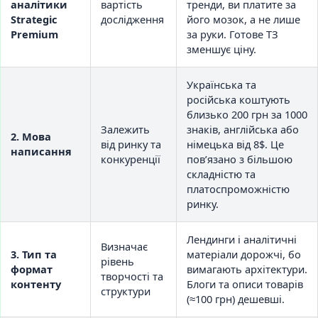
аналітики
вартість
тренди, ви платите за
Strategic
дослідження
його мозок, а не лише
Premium
за руки. Готове ТЗ
зменшує ціну.
Українська та
російська коштують
близько 200 грн за 1000
Залежить
знаків, англійська або
2. Мова
від ринку та
німецька від 8$. Це
написання
конкуренції
пов’язано з більшою
складністю та
платоспроможністю
ринку.
Лендинги і аналітичні
Визначає
3. Тип та
матеріали дорожчі, бо
рівень
формат
вимагають архітектури.
творчості та
контенту
Блоги та описи товарів
структури
(≈100 грн) дешевші.