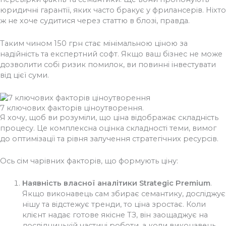
юридичні гарантії, яких часто бракує у фрилансерів. Ніхто
ж не хоче судитися через статтю в блозі, правда.
Таким чином 150 грн стає мінімальною ціною за
надійність та експертний софт. Якщо ваш бізнес не може
дозволити собі ризик помилок, ви повинні інвестувати
від цієї суми.
7 ключових факторів ціноутворення.
Я хочу, щоб ви розуміли, що ціна відображає складність
процесу. Це комплексна оцінка складності теми, вимог
до оптимізації та рівня залучення стратегічних ресурсів.
Ось сім чарівних факторів, що формують ціну:
Наявність власної аналітики Strategic Premium
.
Якщо виконавець сам збирає семантику, досліджує
нішу та відстежує тренди, то ціна зростає. Коли
клієнт надає готове якісне ТЗ, він заощаджує на
дослідницькій частині роботи, а коли виконавець