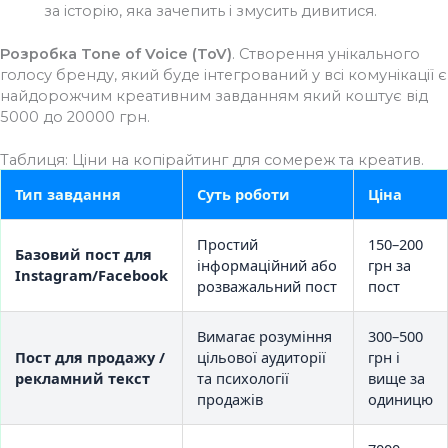
за історію, яка зачепить і змусить дивитися.
Розробка Tone of Voice (ToV)
. Створення унікального
голосу бренду, який буде інтегрований у всі комунікації є
найдорожчим креативним завданням який коштує від
5000 до 20000 грн.
Таблиця: Ціни на копірайтинг для сомереж та креатив.
Тип завдання
Суть роботи
Ціна
Простий
150–200
Базовий пост для
інформаційний або
грн за
Instagram/Facebook
розважальний пост
пост
Вимагає розуміння
300–500
Пост для продажу /
цільової аудиторії
грн і
рекламний текст
та психології
вище за
продажів
одиницю