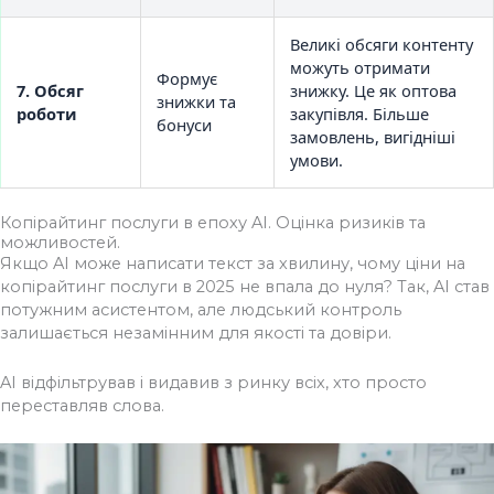
Великі обсяги контенту
можуть отримати
Формує
7. Обсяг
знижку. Це як оптова
знижки та
роботи
закупівля. Більше
бонуси
замовлень, вигідніші
умови.
Копірайтинг послуги в епоху AI. Оцінка ризиків та
можливостей.
Якщо AI може написати текст за хвилину, чому ціни на
копірайтинг послуги в 2025 не впала до нуля? Так, AI став
потужним асистентом, але людський контроль
залишається незамінним для якості та довіри.
AI відфільтрував і видавив з ринку всіх, хто просто
переставляв слова.