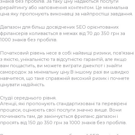
знаків без пробілів. За таку ціну надаються послуги
рерайтингу або наповнення контентом. Це мінімальна
ціна яку пропонують виконавці за найпростіші завдання.
Діапазон для більш досвідчених SEO орієнтованих
фрілансерів коливається в межах від 70 до 350 грн за
1000 знаків без пробілів.
Початковий рівень несе в собі найвищі ризики, пов’язані
з якістю, унікальністю та відсутністю гарантій, але якщо
вам пощастить, ви можете виграти джекпот і знайти
самородок за мінімальну ціну.В іншому разі ви швидко
навчитеся, що таке справжній високий ризик і почнете
цінувати надійність.
Студії середнього рівня.
Агенції, які пропонують стандартизовані та перевірені
процеси, оцінюють свої послуги значно вище. Вони
починають там, де закінчується фриланс діапазон і
просять від 150 до 350 грн за 1000 знаків без пробілів.