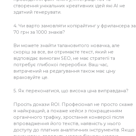
створення унікальних креативних ідей які AI не
здатний генерувати.
4.
Чи варто замовляти копірайтинг у фрилансера за
70 грн за 1000 знаків?
Ви можете знайти талановитого новачка, але
скоріш за все, ви отримаєте текст, який не
відповідає вимогам SEO, не має стратегії та
потребує глибокої переробки. Ваш час,
витрачений на редагування також має ціну
враховуйте це.
5.
Як переконатися, що висока ціна виправдана?
Просіть докази ROI. Професіонал не просто скаже
я найкращий, а покаже кейси з покращенням
органічного трафіку, зростання конверсії після
впровадження його текстів, наявність у нього
доступу до платних аналітичних інструментів. Якщо