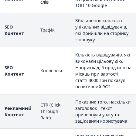
слів
ТОП 10 Google
Збільшення кількості
SEO
унікальних відвідувачів,
Трафік
Контент
які прийшли на сторінку
з пошуку
Кількість відвідувачів, які
виконали цільову дію.
SEO
Наприклад, 5 продажів на
Конверсія
Контент
місяць при вартості
статті 3000 грн показує
позитивний ROI
Показник того, наскільки
CTR (Click-
Рекламний
заголовок і текст
Through
Контент
привернули увагу та
Rate)
зацікавили користувача
Визначає ефективність