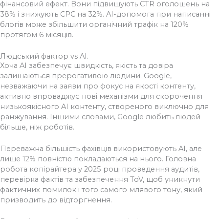
фінансовий ефект. Вони підвищують CTR оголошень на
38% і знижують CPC на 32%. AI-допомога при написанні
блогів може збільшити органічний трафік на 120%
протягом 6 місяців.
Людський фактор vs AI.
Хоча AI забезпечує швидкість, якість та довіра
залишаються прерогативою людини. Google,
незважаючи на заяви про фокус на якості контенту,
активно впроваджує нові механізми для скорочення
низькоякісного AI контенту, створеного виключно для
ранжування. Іншими словами, Google любить людей
більше, ніж роботів.
Переважна більшість фахівців використовують AI, але
лише 12% повністю покладаються на нього. Головна
робота копірайтера у 2025 році проведення аудитів,
перевірка фактів та забезпечення ToV, щоб уникнути
фактичних помилок і того самого млявого тону, який
призводить до відторгнення.