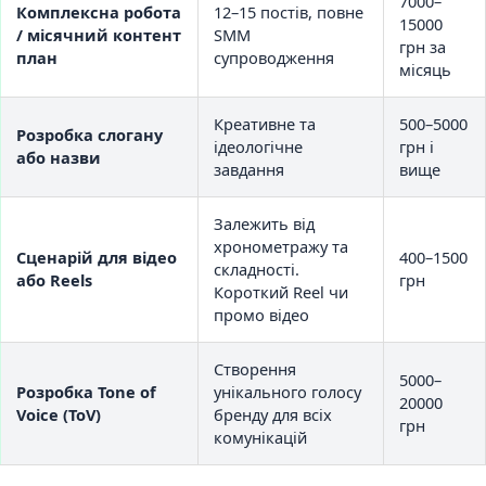
7000–
Комплексна робота
12–15 постів, повне
15000
/ місячний контент
SMM
грн за
план
супроводження
місяць
Креативне та
500–5000
Розробка слогану
ідеологічне
грн і
або назви
завдання
вище
Залежить від
хронометражу та
Сценарій для відео
400–1500
складності.
або Reels
грн
Короткий Reel чи
промо відео
Створення
5000–
Розробка Tone of
унікального голосу
20000
Voice (ToV)
бренду для всіх
грн
комунікацій