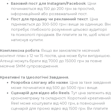
Базовий пост для Instagram/Facebook
. Ціни
починаються від 150 до 200 грн за простий,
інформаційний або розважальний пост.
Пост для продажу чи рекламний текст
. Ціна
піднімається до 300-500 грн і вище за одиницю. Він
потребує глибокого розуміння цільової аудиторії
та психології продажів. Ви платите за те, щоб клієнт
натиснув купити.
Комплексна робота
. Якщо ви замовляєте місячний
контент план з 12 чи 15 постів, ціна може бути вигіднішою.
Агенції можуть брати від 7000 до 15000 грн за повне
місячне SMM супроводження.
Креативні та Ідеологічні Завдання.
Розробка слогану або назви
. Ціна за таке завдання
може починатися від 500 до 5000 грн і вище.
Сценарій для відео або Reels
. Тут ціна залежить від
хронометражу та складності. Короткий креативний
Reel може коштувати від 400 грн, а повноцінний
сценарій для промо відео від 1500 грн. Ви платите