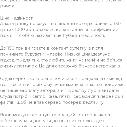
зосередитися на бізнесі, поки вони завойовують для вас
ринок.
Ціна Надійності.
Аналіз ринку показує, що ціновий вододіл близько 150
грн за 1000 збп розділяє випадковий та професійний
підхід. Я люблю називати це Рубікон Надійності.
До 150 грн ви граєте в контент рулетку, а після
починаєте будувати імперію. Низька ціна ідеально
підходить для тих, хто любить жити на межі й не боїться
ризику помилок. Це для справжніх бізнес екстремалів.
Студії середнього рівня починають працювати саме від
цієї позначки і ось чому це мінімальна ціна, що покриває
не лише зарплату автора, а й інфраструктурні витрати.
Студії потрібні світло, кава, платні сервіси для перевірки
фактів і щоб не впав сервер посеред дедлайну.
Вони можуть гарантувати кращий контроль якості,
забезпечувати доступи до платних сервісів для
перевірки фактів та семантики. Ще вони пропонують