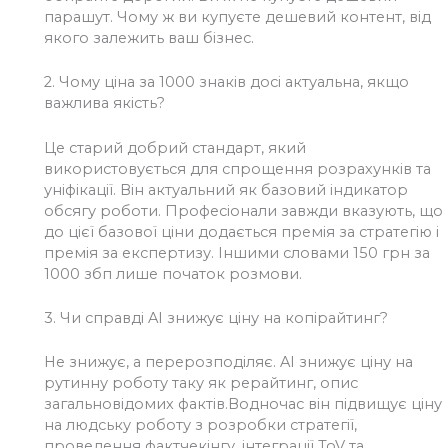
парашут. Чому ж ви купуєте дешевий контент, від
якого залежить ваш бізнес.
2.
Чому ціна за 1000 знаків досі актуальна, якщо
важлива якість?
Це старий добрий стандарт, який
використовується для спрощення розрахунків та
уніфікації. Він актуальний як базовий індикатор
обсягу роботи. Професіонали завжди вказують, що
до цієї базової ціни додається премія за стратегію і
премія за експертизу. Іншими словами 150 грн за
1000 збп лише початок розмови.
3.
Чи справді AI знижує ціну на копірайтинг?
Не знижує, а перерозподіляє. AI знижує ціну на
рутинну роботу таку як рерайтинг, опис
загальновідомих фактів.Водночас він підвищує ціну
на людську роботу з розробки стратегії,
проведення фактчекінгу, інтеграції ToV та