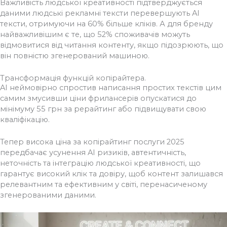
Важливість людської креативності підтверджується
даними людські рекламні тексти перевершують AI
тексти, отримуючи на 60% більше кліків. А для бренду
найважливішим є те, що 52% споживачів можуть
відмовитися від читання контенту, якщо підозрюють, що
він повністю згенерований машиною.
Трансформація функцій копірайтера.
AI неймовірно спростив написання простих текстів цим
самим змусивши ціни фрилансерів опускатися до
мінімуму 55 грн за рерайтинг або підвищувати свою
кваліфікацію.
Тепер висока ціна за копірайтинг послуги 2025
передбачає усунення AI ризиків, автентичність,
неточність та інтеграцію людської креативності, що
гарантує високий клік та довіру, щоб контент залишався
релевантним та ефективним у світі, перенасиченому
згенерованими даними.