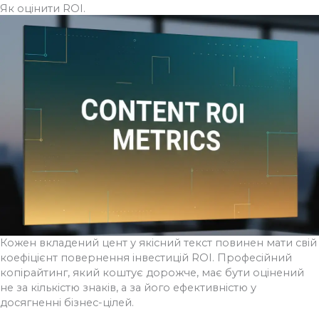
Як оцінити ROI.
Кожен вкладений цент у якісний текст повинен мати свій
коефіцієнт повернення інвестицій ROI. Професійний
копірайтинг, який коштує дорожче, має бути оцінений
не за кількістю знаків, а за його ефективністю у
досягненні бізнес-цілей.