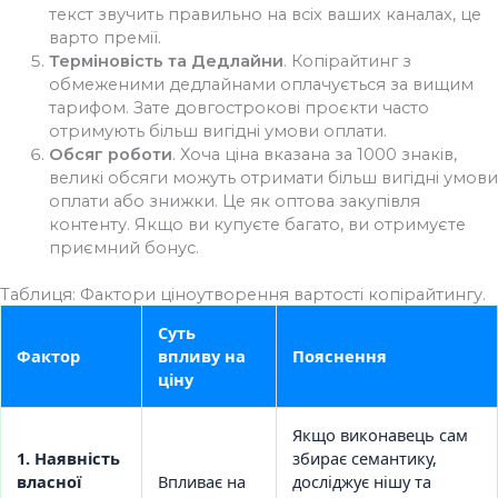
текст звучить правильно на всіх ваших каналах, це
варто премії.
Терміновість та Дедлайни
. Копірайтинг з
обмеженими дедлайнами оплачується за вищим
тарифом. Зате довгострокові проєкти часто
отримують більш вигідні умови оплати.
Обсяг роботи
. Хоча ціна вказана за 1000 знаків,
великі обсяги можуть отримати більш вигідні умови
оплати або знижки. Це як оптова закупівля
контенту. Якщо ви купуєте багато, ви отримуєте
приємний бонус.
Таблиця: Фактори ціноутворення вартості копірайтингу.
Суть
Фактор
впливу на
Пояснення
ціну
Якщо виконавець сам
1. Наявність
збирає семантику,
власної
Впливає на
досліджує нішу та