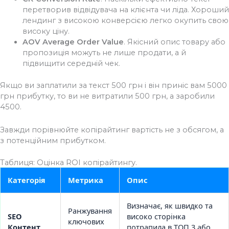
перетворив відвідувача на клієнта чи ліда. Хороший
лендинг з високою конверсією легко окупить свою
високу ціну.
AOV Average Order Value
. Якісний опис товару або
пропозиція можуть не лише продати, а й
підвищити середній чек.
Якщо ви заплатили за текст 500 грн і він приніс вам 5000
грн прибутку, то ви не витратили 500 грн, а заробили
4500.
Завжди порівнюйте копірайтинг вартість не з обсягом, а
з потенційним прибутком.
Таблиця: Оцінка ROI копірайтингу.
Категорія
Метрика
Опис
Визначає, як швидко та
Ранжування
SEO
високо сторінка
ключових
Контент
потрапила в ТОП 3 або