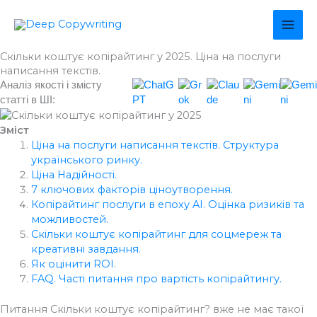
Перейти
MAI
до
вмісту
ME
Скільки коштує копірайтинг у 2025. Ціна на послуги
написання текстів.
Аналіз якості і змісту
статті в ШІ:
Зміст
Ціна на послуги написання текстів. Структура
українського ринку.
Ціна Надійності.
7 ключових факторів ціноутворення.
Копірайтинг послуги в епоху AI. Оцінка ризиків та
можливостей.
Скільки коштує копірайтинг для соцмереж та
креативні завдання.
Як оцінити ROI.
FAQ. Часті питання про вартість копірайтингу.
Питання Скільки коштує копірайтинг? вже не має такої