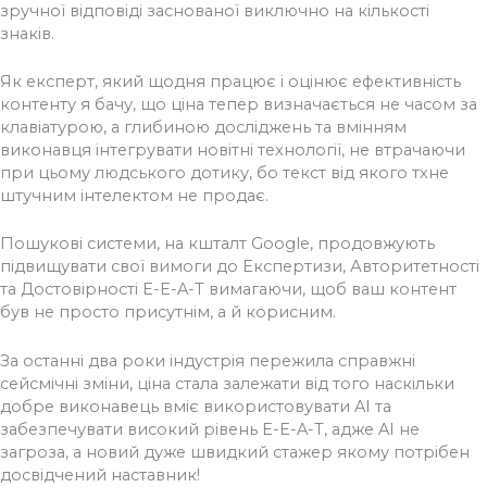
зручної відповіді заснованої виключно на кількості
знаків.
Як експерт, який щодня працює і оцінює ефективність
контенту я бачу, що ціна тепер визначається не часом за
клавіатурою, а глибиною досліджень та вмінням
виконавця інтегрувати новітні технології, не втрачаючи
при цьому людського дотику, бо текст від якого тхне
штучним інтелектом не продає.
Пошукові системи, на кшталт Google, продовжують
підвищувати свої вимоги до Експертизи, Авторитетності
та Достовірності E-E-A-T вимагаючи, щоб ваш контент
був не просто присутнім, а й корисним.
За останні два роки індустрія пережила справжні
сейсмічні зміни, ціна стала залежати від того наскільки
добре виконавець вміє використовувати AI та
забезпечувати високий рівень E-E-A-T, адже AI не
загроза, а новий дуже швидкий стажер якому потрібен
досвідчений наставник!