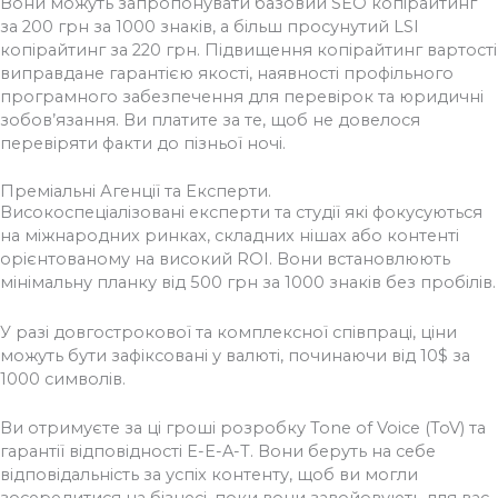
Вони можуть запропонувати базовий SEO копірайтинг
за 200 грн за 1000 знаків, а більш просунутий LSI
копірайтинг за 220 грн. Підвищення копірайтинг вартості
виправдане гарантією
якості, наявності профільного
програмного забезпечення для перевірок та юридичні
зобов’язання. Ви платите за те, щоб не довелося
перевіряти факти до пізньої ночі.
Преміальні Агенції та Експерти.
Високоспеціалізовані експерти та студії які фокусуються
на міжнародних ринках, складних нішах або контенті
орієнтованому на високий ROI. Вони встановлюють
мінімальну планку від 500 грн за 1000 знаків без пробілів.
У разі довгострокової та комплексної співпраці, ціни
можуть бути зафіксовані у валюті, починаючи від 10$ за
1000 символів.
Ви отримуєте за ці гроші розробку Tone of Voice (ToV) та
гарантії відповідності E-E-A-T. Вони беруть на себе
відповідальність за успіх контенту, щоб ви могли