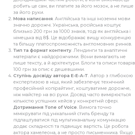
робить це сам, ви платите за його мозок, а не лише
за його руки.
Мова написання
. Англійська та інші іноземні мови
значно дорожчі. Українська, російська коштує
близько 200 грн за 1000 знаків, тоді як англійська і
німецька від 8$. Це відображає вищу конкуренцію
та більшу платоспроможність англомовних ринків.
Тип та формат контенту
. Лендинги та аналітичні
матеріали є найдорожчими. Вони вимагають не
лише тексту, а й архітектури. Блоги та описи товарів
100 грн за опис є дешевшими.
Ступінь досвіду автора E-E-A-T
. Автор з глибокою
експертизою в ніші, який забезпечує технічний
професійний копірайтинг, коштуватиме дорожче,
ніж майстер на всі руки. Досвід часто вимірюється
кількістю успішних кейсів у конкретній сфері.
Дотримання Tone of Voice
. Вимога точно
мімікрувати під унікальний стиль бренду та
підлаштуватися під мультиканальну комунікацію
додає складності та підвищує вартість. Це робота
актора хамелеона, а не просто письменника. Якщо