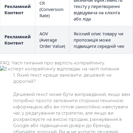
CR
Рекламний
тексту у перетворенні
(Conversion
Контент
відвідувача на клієнта
Rate)
або ліда
AOV
Якісний опис товару чи
Рекламний
(Average
пропозиція може
Контент
Order Value)
підвищити середній чек
FAQ. Часті питання про вартість копірайтингу.
1.
Який текст краще замовити: дешевий чи
дорогий?
Дешевий текст може бути виправданий, якщо вам
потрібно просто заповнити сторінки технічною
інформацією або ви готові самостійно інвестувати
час у редагування та стратегію, але якщо ви
розраховуєте на високі продажі, ранжування в
Google або підвищення довіри до бренду,
обирайте дорогий. Ви ж не купуєте дешевий