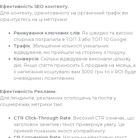
Ефективність SEO контенту.
Для контенту, орієнтованого на органічний трафік ви
орієнтуєтесь на ці меттрики:
Ранжування ключових слів
. Як швидко та високо
сторінка потрапила в ТОП 3 або ТОП 10 Google.
Трафік
. Збільшення кількості унікальних
відвідувачів, які прийшли на сторінку з пошуку.
Конверсія
. Скільки відвідувачів виконали цільову
дію. Якщо стаття приносить 5 продажів на місяць, а
її написання коштувало вам 3000 грн то її ROI буде
очевидним і позитивним.
Ефективність Реклами.
Для лендингів, рекламних оголошень та постів у
соцмережах метрики такі:
CTR Click-Through Rate
. Високий CTR означає, що
заголовок зачепив і текст привернув увагу. Це
прямий показник якості копірайтингу.
CR Conversion Rate
. Наскільки ефективно текст