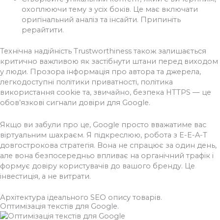
охоплюючи тему з усіх боків. Це має включати
оригінальний аналіз та інсайти. Припиніть
рерайтити.
Технічна надійність Trustworthiness також залишається
критично важливою як застібнути штани перед виходом
у люди. Прозора інформація про автора та джерела,
легкодоступні політики приватності, політика
використання cookie та, звичайно, безпека HTTPS — це
обов’язкові сигнали довіри для Google.
Якщо ви забули про це, Google просто вважатиме вас
віртуальним шахраєм. Я підкреслюю, робота з E-E-A-T
довгострокова стратегія. Вона не спрацює за один день,
але вона безпосередньо впливає на органічний трафік і
формує довіру користувачів до вашого бренду. Це
інвестиція, а не витрати.
Архітектура ідеального SEO опису товарів.
Оптимізація текстів для Google.