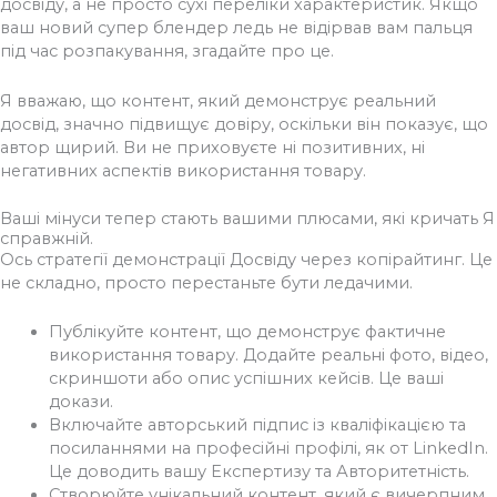
досвіду, а не просто сухі переліки характеристик. Якщо
ваш новий супер блендер ледь не відірвав вам пальця
під час розпакування, згадайте про це.
Я вважаю, що контент, який демонструє реальний
досвід, значно підвищує довіру, оскільки він показує, що
автор щирий. Ви не приховуєте ні позитивних, ні
негативних аспектів використання товару.
Ваші мінуси тепер стають вашими плюсами, які кричать Я
справжній.
Ось стратегії демонстрації Досвіду через копірайтинг. Це
не складно, просто перестаньте бути ледачими.
Публікуйте контент, що демонструє фактичне
використання товару. Додайте реальні фото, відео,
скриншоти або опис успішних кейсів. Це ваші
докази.
Включайте авторський підпис із кваліфікацією та
посиланнями на професійні профілі, як от LinkedIn.
Це доводить вашу Експертизу та Авторитетність.
Створюйте унікальний контент, який є вичерпним,