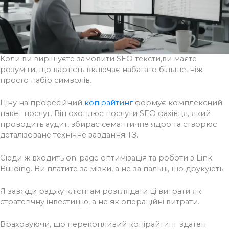
Коли ви вирішуєте замовити SEO тексти,ви маєте
розуміти, що вартість включає набагато більше, ніж
просто набір символів.
Ціну на професійний
копірайтинг
формує комплексний
пакет послуг. Він охоплює послуги SEO фахівця, який
проводить аудит, збирає семантичне ядро та створює
деталізоване технічне завдання ТЗ.
Сюди ж входить on-page оптимізація та роботи з Link
Building. Ви платите за мізки, а не за пальці, що друкують.
Я завжди раджу клієнтам розглядати ці витрати як
стратегічну інвестицію, а не як операційні витрати.
Враховуючи, що переконливий копірайтинг здатен