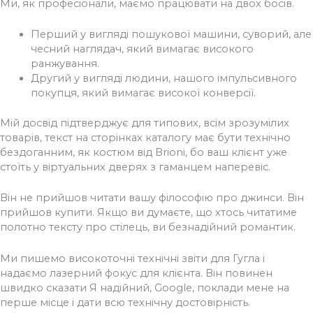
Ми, як професіонали, маємо працювати на двох босів.
Перший у вигляді пошукової машини, суворий, але
чесний наглядач, який вимагає високого
ранжування.
Другий у вигляді людини, нашого імпульсивного
покупця, який вимагає високої конверсії.
Мій досвід підтверджує для типових, всім зрозумілих
товарів, текст на сторінках каталогу має бути технічно
бездоганним, як костюм від Brioni, бо ваш клієнт уже
стоїть у віртуальних дверях з гаманцем наперевіс.
Він не прийшов читати вашу філософію про джинси. Він
прийшов купити. Якщо ви думаєте, що хтось читатиме
полотно тексту про стілець, ви безнадійний романтик.
Ми пишемо високоточні технічні звіти для Гугла і
надаємо лазерний фокус для клієнта. Він повинен
швидко сказати Я надійний, Google, поклади мене на
перше місце і дати всю технічну достовірність.