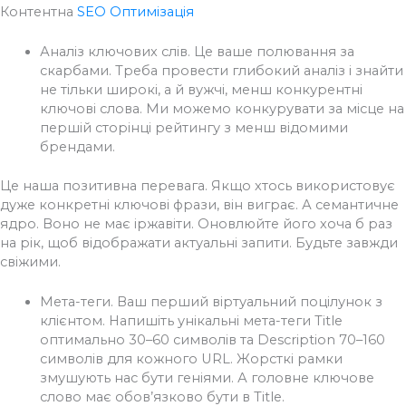
Контентна
SEO Оптимізація
Аналіз ключових слів. Це ваше полювання за
скарбами. Треба провести глибокий аналіз і знайти
не тільки широкі, а й вужчі, менш конкурентні
ключові слова. Ми можемо конкурувати за місце на
першій сторінці рейтингу з менш відомими
брендами.
Це наша позитивна перевага. Якщо хтось використовує
дуже конкретні ключові фрази, він виграє. А семантичне
ядро. Воно не має іржавіти. Оновлюйте його хоча б раз
на рік, щоб відображати актуальні запити. Будьте завжди
свіжими.
Мета-теги. Ваш перший віртуальний поцілунок з
клієнтом. Напишіть унікальні мета-теги Title
оптимально 30–60 символів та Description 70–160
символів для кожного URL. Жорсткі рамки
змушують нас бути геніями. А головне ключове
слово має обов’язково бути в Title.