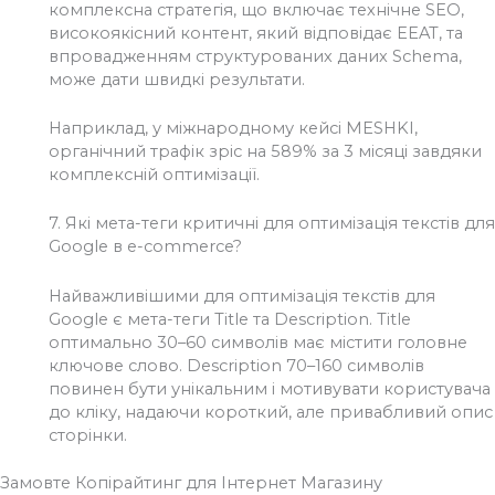
комплексна стратегія, що включає технічне SEO,
високоякісний контент, який відповідає EEAT, та
впровадженням структурованих даних Schema,
може дати швидкі результати.
Наприклад, у міжнародному кейсі MESHKI,
органічний трафік зріс на 589% за 3 місяці завдяки
комплексній оптимізації.
7.
Які мета-теги критичні для оптимізація текстів для
Google в e-commerce?
Найважливішими для оптимізація текстів для
Google є мета-теги Title та Description. Title
оптимально 30–60 символів має містити головне
ключове слово. Description 70–160 символів
повинен бути унікальним і мотивувати користувача
до кліку, надаючи короткий, але привабливий опис
сторінки.
Замовте Копірайтинг для Інтернет Магазину