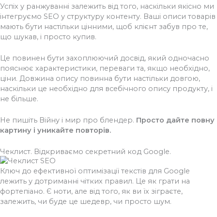
Успіх у ранжуванні залежить від того, наскільки якісно ми
інтегруємо SEO у структуру контенту. Ваші описи товарів
мають бути настільки цінними, щоб клієнт забув про те,
що шукав, і просто купив.
Це повинен бути захоплюючий досвід, який одночасно
пояснює характеристики, переваги та, якщо необхідно,
ціни. Довжина опису повинна бути настільки довгою,
наскільки це необхідно для всебічного опису продукту, і
не більше.
Не пишіть Війну і мир про блендер.
Просто дайте повну
картину і уникайте повторів.
Чеклист. Відкриваємо секретний код Google.
Ключ до ефективної оптимізації текстів для Google
лежить у дотриманні чітких правил. Це як грати на
фортепіано. Є ноти, але від того, як ви їх зіграєте,
залежить, чи буде це шедевр, чи просто шум.