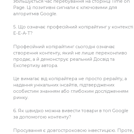
збільшується час перебування на сторінці Time on
Page. Ці позитивні сигнали є ключовими для
алгоритмів Google.
5.
Що означає професійний копірайтинг у контексті
E-E-A-T?
Професійний копірайтинг сьогодні означає
створення контенту, який не лише переконливо
продає, а й демонструє реальний Досвід та
Експертизу автора.
Це вимагає від копірайтера не просто рерайту, а
надання унікальних інсайтів, підтверджених
особистим знанням або глибоким дослідженням
ринку.
6.
Як швидко можна вивести товари в топ Google
за допомогою контенту?
Просування є довгостроковою інвестицією. Проте,