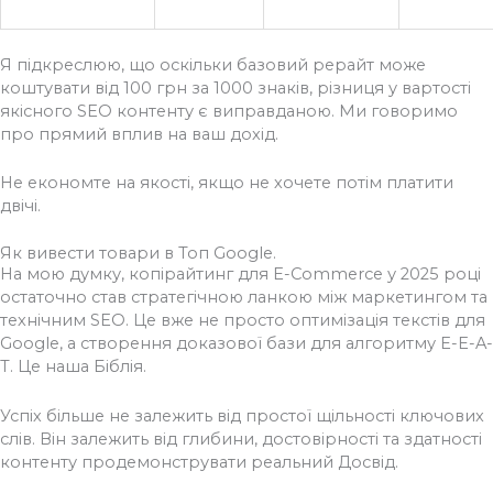
Я підкреслюю, що оскільки базовий рерайт може
коштувати від 100 грн за 1000 знаків, різниця у вартості
якісного SEO контенту є виправданою. Ми говоримо
про прямий вплив на ваш дохід.
Не економте на якості, якщо не хочете потім платити
двічі.
Як вивести товари в Топ Google.
На мою думку, копірайтинг для E-Commerce у 2025 році
остаточно став стратегічною ланкою між маркетингом та
технічним SEO. Це вже не просто оптимізація текстів для
Google, а створення доказової бази для алгоритму E-E-A-
T. Це наша Біблія.
Успіх більше не залежить від простої щільності ключових
слів. Він залежить від глибини, достовірності та здатності
контенту продемонструвати реальний Досвід.