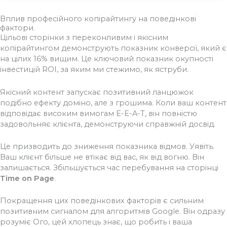
Вплив професійного копірайтингу на поведінкові
фактори.
Цільові сторінки з переконливим і якісним
копірайтингом демонструють показник конверсії, який є
на цілих 16% вищим. Це ключовий показник окупності
інвестицій ROI, за яким ми стежимо, як яструби.
Якісний контент запускає позитивний ланцюжок
подібно ефекту доміно, але з грошима. Коли ваш контент
відповідає високим вимогам E-E-A-T, він повністю
задовольняє клієнта, демонструючи справжній досвід.
Це призводить до зниження показника відмов. Уявіть.
Ваш клієнт більше не втікає від вас, як від вогню. Він
залишається. Збільшується час перебування на сторінці
Time on Page
.
Покращення цих поведінкових факторів є сильним
позитивним сигналом для алгоритмів Google. Він одразу
розуміє Ого, цей хлопець знає, що робить і ваша