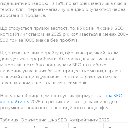
підвищити конверсію на 16%, початкові інвестиції в якісні
тексти для інтернет-магазину швидко окупаються через
зростання продажів.
Що стосується прямої вартості, то в Україні якісний SEO
копірайтинг станом на 2025 рік коливається в межах 200–
500 грн за 1000 знаків без пробілів.
Це, звісно, не ціна рерайту від фрілансера, який потім
доведеться переробляти. Але якщо для написання
матеріалів потрібно поєднувати SEO та глибоке
вивчення унікальних бізнес-процесів компанії, вартість
зазвичай є індивідуальною, і оплата нараховується за
текст загалом, а не за кількість символів.
Наступна таблиця демонструє, як формується
ціна SEO
копірайтингу
2025 на різних ринках. Це важливо для
розуміння загального інвестиційного ландшафту.
Таблиця: Орієнтовна Ціна SEO Копірайтингу 2025