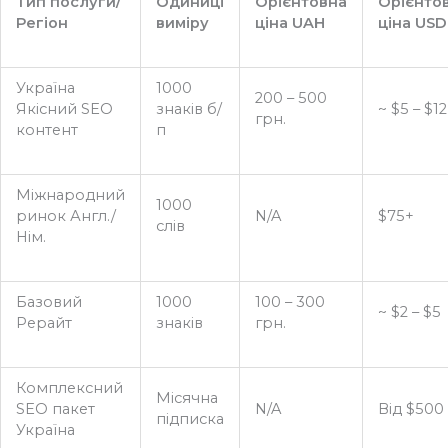
Тип послуги/
Одиниці
Орієнтовна
Орієнто
Регіон
виміру
ціна UAH
ціна USD
Україна
1000
200 – 500
Якісний SEO
знаків б/
~ $5 – $12
грн.
контент
п
Міжнародний
1000
ринок Англ./
N/A
$75+
слів
Нім.
Базовий
1000
100 – 300
~ $2 – $5
Рерайт
знаків
грн.
Комплексний
Місячна
SEO пакет
N/A
Від $500
підписка
Україна