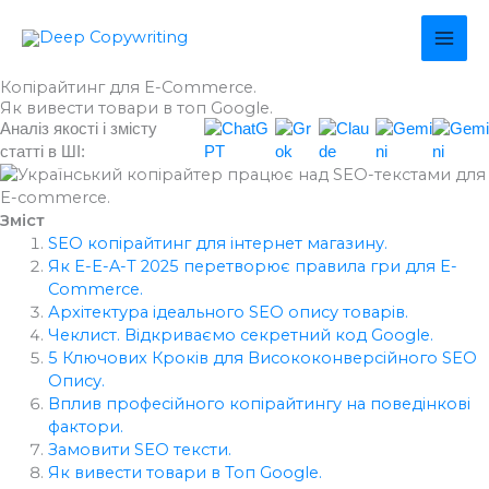
Перейти
MAI
до
вмісту
ME
Копірайтинг для E-Commerce.
Як вивести товари в топ Google.
Аналіз якості і змісту
статті в ШІ:
Зміст
SEO копірайтинг для інтернет магазину.
Як E-E-A-T 2025 перетворює правила гри для E-
Commerce.
Архітектура ідеального SEO опису товарів.
Чеклист. Відкриваємо секретний код Google.
5 Ключових Кроків для Висококонверсійного SEO
Опису.
Вплив професійного копірайтингу на поведінкові
фактори.
Замовити SEO тексти.
Як вивести товари в Топ Google.