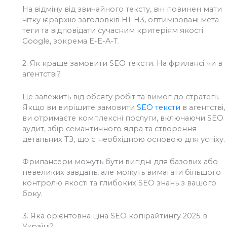
На відміну від звичайного тексту, він повинен мати
чітку ієрархію заголовків H1-H3, оптимізовані мета-
теги та відповідати сучасним критеріям якості
Google, зокрема E-E-A-T.
2.
Як краще замовити SEO тексти. На фрилансі чи в
агентстві?
Це залежить від обсягу робіт та вимог до стратегії.
Якщо ви вирішите замовити
SEO тексти
в агентстві,
ви отримаєте комплексні послуги, включаючи SEO
аудит, збір семантичного ядра та створення
детальних ТЗ, що є необхідною основою для успіху.
Фрилансери можуть бути вигідні для базових або
невеликих завдань, але можуть вимагати більшого
контролю якості та глибоких SEO знань з вашого
боку.
3.
Яка орієнтовна ціна SEO копірайтингу 2025 в
Україні?